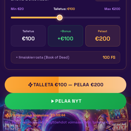
Min €20
Talletus:
€100
Max €200
Talletussumma euroina
Talletus
+Bonus
Pelaat
€200
€100
+€100
100 FS
+ Ilmaiskierrosta (Book of Dead)
TALLETA €100 — PELAA €200
PELAA NYT
Erikoistarjous voimassa:
23:59:42
18+. Pelaa vastuullisesti. Käyttöehdot voimassa. Min. talletus €20.