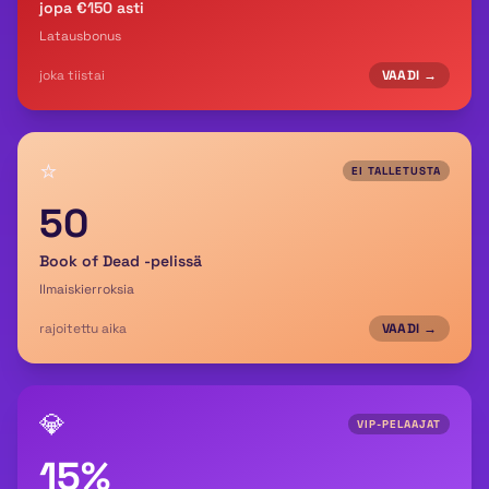
jopa €150 asti
Latausbonus
joka tiistai
VAADI →
⭐
EI TALLETUSTA
50
Book of Dead -pelissä
Ilmaiskierroksia
rajoitettu aika
VAADI →
💎
VIP-PELAAJAT
15%