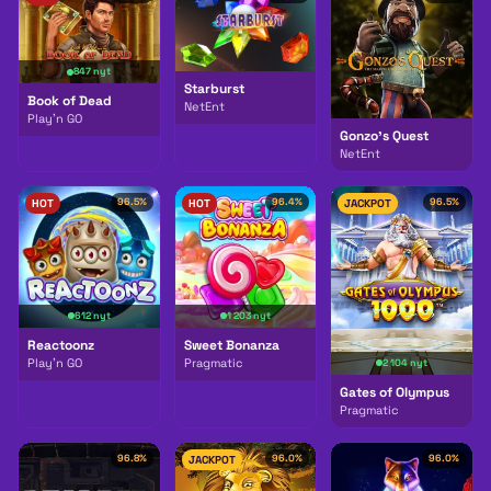
847 nyt
Starburst
Book of Dead
NetEnt
Play'n GO
Gonzo's Quest
NetEnt
96.5%
96.4%
96.5%
HOT
HOT
JACKPOT
612 nyt
1 203 nyt
Reactoonz
Sweet Bonanza
Play'n GO
Pragmatic
2 104 nyt
Gates of Olympus
Pragmatic
96.8%
96.0%
96.0%
JACKPOT