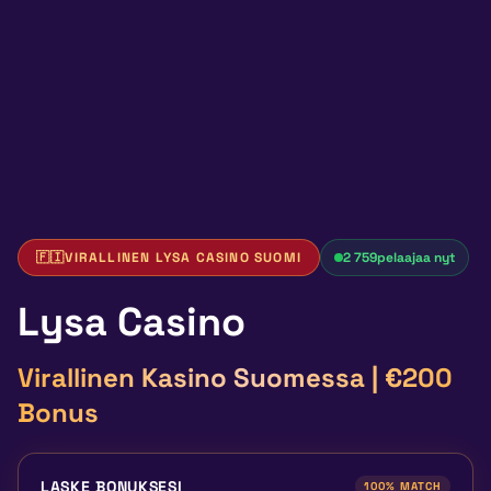
🇫🇮
VIRALLINEN LYSA CASINO SUOMI
2 759
pelaajaa nyt
Lysa Casino
Virallinen Kasino Suomessa | €200
Bonus
LASKE BONUKSESI
100% MATCH