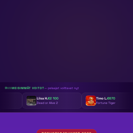
VIIMEISIMMÄT VOITOT
— pelaajat voittavat nyt
Liisa H.
€2 100
Timo L.
€670
Kais
Dead or Alive 2
Fortune Tiger
Reac