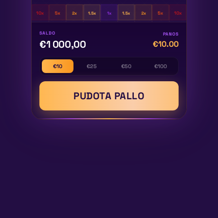
SALDO
PANOS
€
1 000,00
€
10.00
€
10
€
25
€
50
€
100
PUDOTA PALLO