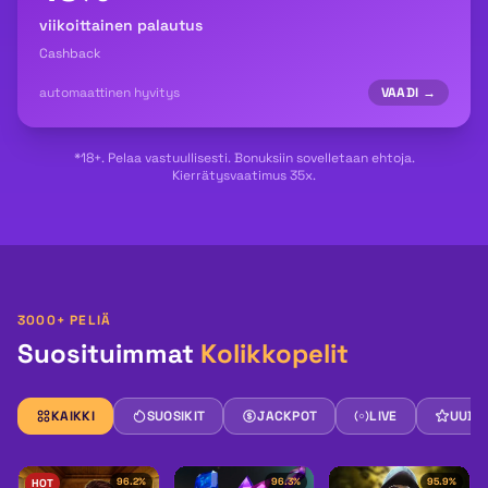
viikoittainen palautus
Cashback
automaattinen hyvitys
VAADI →
*18+. Pelaa vastuullisesti. Bonuksiin sovelletaan ehtoja.
Kierrätysvaatimus 35x.
3000+ PELIÄ
Suosituimmat
Kolikkopelit
KAIKKI
SUOSIKIT
JACKPOT
LIVE
UUDE
96.2%
96.3%
95.9%
HOT