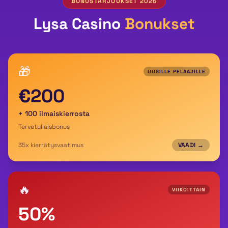
BONUSTARJOUKSET 2026
Lysa Casino
Bonukset
🎁
UUSILLE PELAAJILLE
€200
+ 100 ilmaiskierrosta
Tervetuliaisbonus
35x kierrätysvaatimus
VAADI →
🔥
VIIKOITTAIN
50%